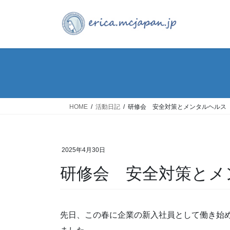
コ
ナ
ン
ビ
テ
ゲ
ン
ー
ツ
シ
へ
ョ
ス
ン
キ
に
ッ
移
HOME
活動日記
研修会 安全対策とメンタルヘルス
プ
動
2025年4月30日
研修会 安全対策とメ
先日、この春に企業の新入社員として働き始