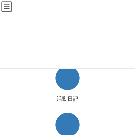
コ
ナ
ン
ビ
テ
ゲ
ン
ー
カ
ツ
シ
ト
へ
ョ
Previous
Next
ス
ン
士
キ
に
ッ
移
プ
動
活動日記