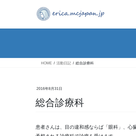
コ
ナ
ン
ビ
テ
ゲ
ン
ー
ツ
シ
へ
ョ
ス
ン
キ
に
ッ
移
HOME
活動日記
総合診療科
プ
動
2016年8月31日
総合診療科
患者さんは、目の違和感ならば「眼科」、心