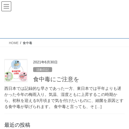
コ
ナ
ン
ビ
テ
ゲ
ン
ー
食中毒
ツ
シ
へ
ョ
ス
ン
HOME
食中毒
キ
に
ッ
移
プ
動
2021年6月30日
活動日記
食中毒にご注意を
西日本では記録的な早さであった一方、東日本では平年よりも遅
かった今年の梅雨入り。気温、湿度ともに上昇するこの時期か
ら、初秋を迎える9月頃まで気を付けたいものに、細菌を原因とす
る食中毒が挙げられます。 食中毒と言っても、そ […]
最近の投稿