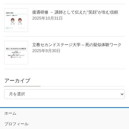
接遇研修 － 講師として伝えた“笑顔”が生む信頼
2025年10月31日
立教セカンドステージ大学 – 死の疑似体験ワーク
2025年9月30日
アーカイブ
ア
ー
カ
イ
ホーム
ブ
プロフィール